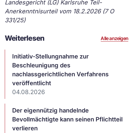
Landesgericht (LG) Karlsruhe Teil-
Anerkenntnisurteil vom 18.2.2026 (7 O
331/25)
Weiterlesen
Alle anzeigen
Artikel
Initiativ-Stellungnahme zur
ansehen
Beschleunigung des
nachlassgerichtlichen Verfahrens
veröffentlicht
04.08.2026
Artikel
Der eigennützig handelnde
ansehen
Bevollmächtigte kann seinen Pflichtteil
verlieren