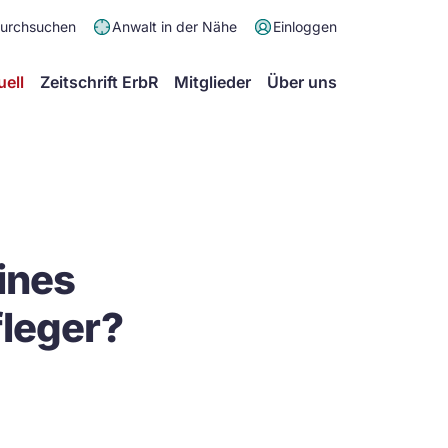
Meta
durchsuchen
Anwalt in der Nähe
Einloggen
Menü
Hauptmenü
uell
Zeitschrift ErbR
Mitglieder
Über uns
ines
fleger?