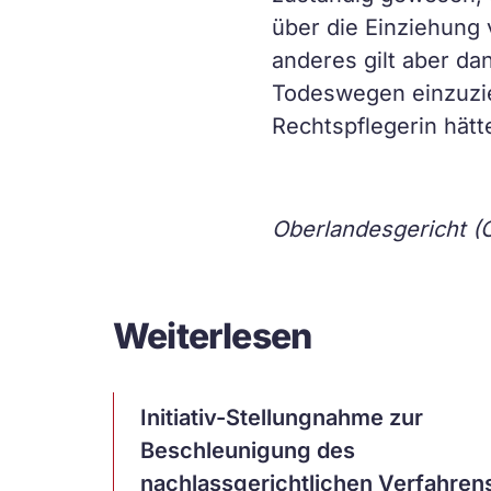
über die Einziehung 
anderes gilt aber d
Todeswegen einzuzieh
Rechtspflegerin hät
Oberlandesgericht (O
Weiterlesen
Artikel
Initiativ-Stellungnahme zur
ansehen
Beschleunigung des
nachlassgerichtlichen Verfahren