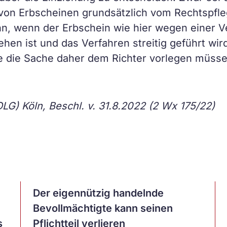
von Erbscheinen grundsätzlich vom Rechtspfleg
ann, wenn der Erbschein wie hier wegen einer 
en ist und das Verfahren streitig geführt wird
te die Sache daher dem Richter vorlegen müsse
LG) Köln, Beschl. v. 31.8.2022 (2 Wx 175/22)
Artikel
Der eigennützig handelnde
ansehen
Bevollmächtigte kann seinen
s
Pflichtteil verlieren