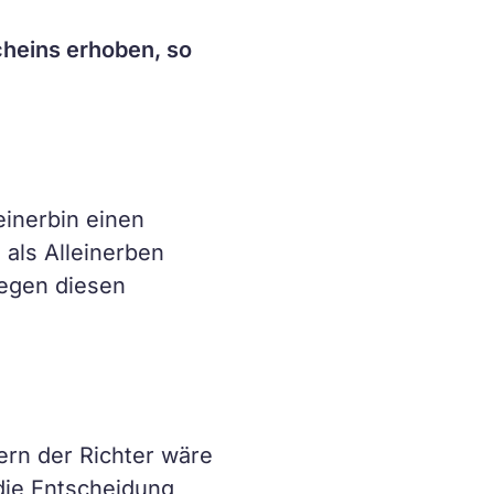
heins erhoben, so
einerbin einen
als Alleinerben
Gegen diesen
dern der Richter wäre
die Entscheidung