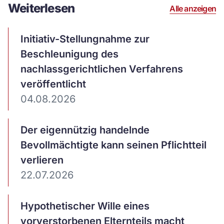
Weiterlesen
Alle anzeigen
Artikel
Initiativ-Stellungnahme zur
ansehen
Beschleunigung des
nachlassgerichtlichen Verfahrens
veröffentlicht
04.08.2026
Artikel
Der eigennützig handelnde
ansehen
Bevollmächtigte kann seinen Pflichtteil
verlieren
22.07.2026
Artikel
Hypothetischer Wille eines
ansehen
vorverstorbenen Elternteils macht