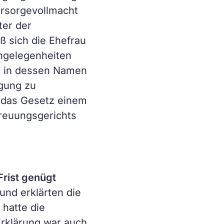
orsorgevollmacht
ter der
ß sich die Ehefrau
ngelegenheiten
gt in dessen Namen
agung zu
e das Gesetz einem
reuungsgerichts
rist genügt
und erklärten die
 hatte die
Erklärung war auch