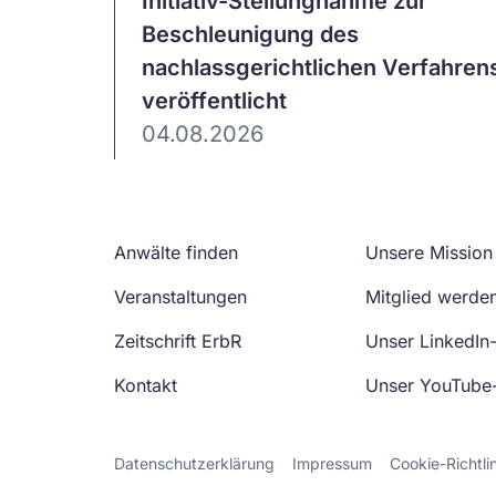
Artikel
Initiativ-Stellungnahme zur
ansehen
Beschleunigung des
nachlassgerichtlichen Verfahren
veröffentlicht
04.08.2026
Anwälte finden
Unsere Mission
Veranstaltungen
Mitglied werde
Zeitschrift ErbR
Unser LinkedIn
Kontakt
Unser YouTube
Datenschutzerklärung
Impressum
Cookie-Richtli