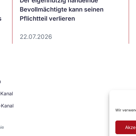
Artikel
Der eigennützig handelnde
ansehen
Bevollmächtigte kann seinen
s
Pflichtteil verlieren
22.07.2026
n
-Kanal
-Kanal
Wir verwend
Akze
nie