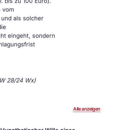
. bis zu 100 Euro).
e vom
und als solcher
die
ht eingeht, sondern
lagungsfrist
 W 28/24 Wx)
Alle anzeigen