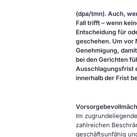
(dpa/tmn). Auch, wer
Fall trifft – wenn ke
Entscheidung für od
geschehen. Um vor M
Genehmigung, damit 
bei den Gerichten füh
Ausschlagungsfrist e
innerhalb der Frist 
Vorsorgebevollmächt
Im zugrundeliegenden
zahlreichen Beschrä
geschäftsunfähig un