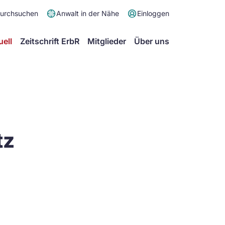
Meta
durchsuchen
Anwalt in der Nähe
Einloggen
Menü
Hauptmenü
uell
Zeitschrift ErbR
Mitglieder
Über uns
tz