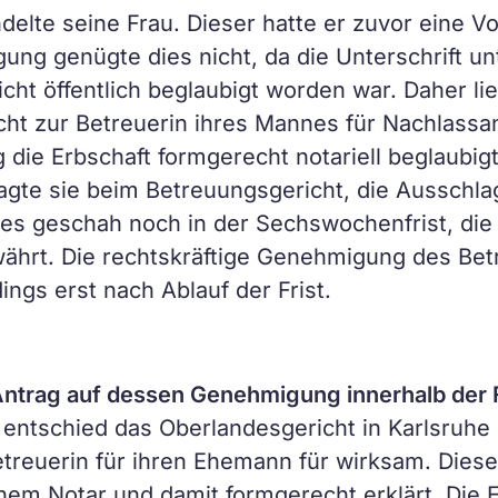
delte seine Frau. Dieser hatte er zuvor eine V
gung genügte dies nicht, da die Unterschrift un
cht öffentlich beglaubigt worden war. Daher lie
ht zur Betreuerin ihres Mannes für Nachlassa
 die Erbschaft formgerecht notariell beglaubi
agte sie beim Betreuungsgericht, die Ausschl
les geschah noch in der Sechswochenfrist, di
hrt. Die rechtskräftige Genehmigung des Bet
dings erst nach Ablauf der Frist.
ntrag auf dessen Genehmigung innerhalb der F
, entschied das Oberlandesgericht in Karlsruhe 
reuerin für ihren Ehemann für wirksam. Diese
nem Notar und damit formgerecht erklärt. Die 