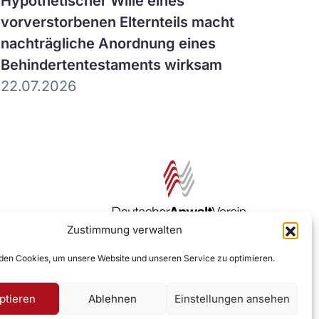
Artikel
Hypothetischer Wille eines
ansehen
vorverstorbenen Elternteils macht
nachträgliche Anordnung eines
Behindertentestaments wirksam
22.07.2026
Zustimmung verwalten
Zur DAV Webseite
en Cookies, um unsere Website und unseren Service zu optimieren.
ptieren
Ablehnen
Einstellungen ansehen