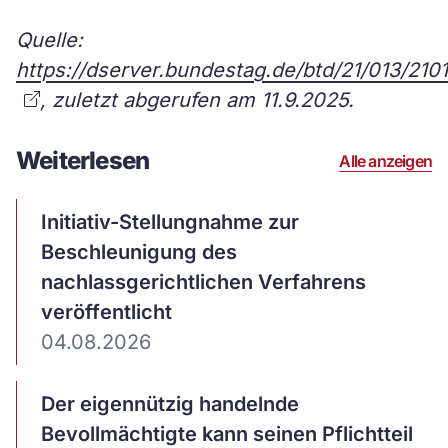
Quelle:
https://dserver.bundestag.de/btd/21/013/210
, zuletzt abgerufen am 11.9.2025.
Weiterlesen
Alle anzeigen
Artikel
Initiativ-Stellungnahme zur
ansehen
Beschleunigung des
nachlassgerichtlichen Verfahrens
veröffentlicht
04.08.2026
Artikel
Der eigennützig handelnde
ansehen
Bevollmächtigte kann seinen Pflichtteil