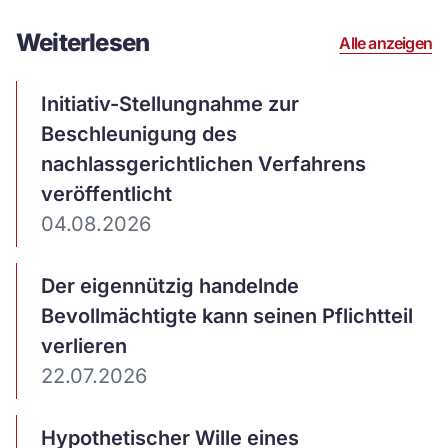
Weiterlesen
Alle anzeigen
Artikel
Initiativ-Stellungnahme zur
ansehen
Beschleunigung des
nachlassgerichtlichen Verfahrens
veröffentlicht
04.08.2026
Artikel
Der eigennützig handelnde
ansehen
Bevollmächtigte kann seinen Pflichtteil
verlieren
22.07.2026
Artikel
Hypothetischer Wille eines