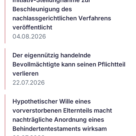
Initiativ-Stellungnahme zur
ansehen
Beschleunigung des
nachlassgerichtlichen Verfahrens
veröffentlicht
04.08.2026
Artikel
Der eigennützig handelnde
ansehen
Bevollmächtigte kann seinen Pflichtteil
verlieren
22.07.2026
Artikel
Hypothetischer Wille eines
ansehen
vorverstorbenen Elternteils macht
nachträgliche Anordnung eines
Behindertentestaments wirksam