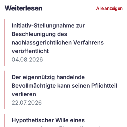
Weiterlesen
Alle anzeigen
Artikel
Initiativ-Stellungnahme zur
ansehen
Beschleunigung des
nachlassgerichtlichen Verfahrens
veröffentlicht
04.08.2026
Artikel
Der eigennützig handelnde
ansehen
Bevollmächtigte kann seinen Pflichtteil
verlieren
22.07.2026
Artikel
Hypothetischer Wille eines